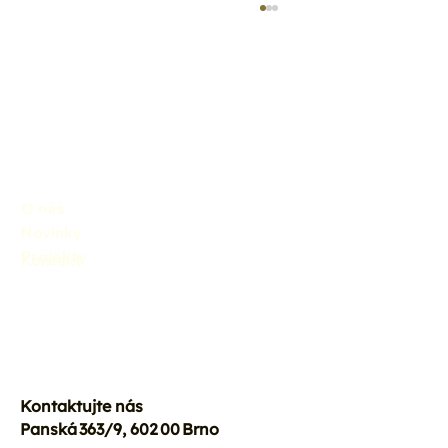
O nás
LIFE SubPannonic: Co se podařilo
Novinky
Projekty
Kontakt
Kontaktujte nás
Panská 363/9, 602 00 Brno