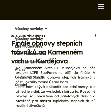
Všechny novinky
21. 3. 2025
Minut čtení: 1
Všechny novinky
Finále obnovy stepních
Life ModelForest
trávníků na Kamenném
Life SouthMoravia
vrchu u Kurdějova
Life Sub-Pannonic
Na Kamenném vrchu u Kurdějova se náš 
Archiv
projekt LIFE SubPannonic blíží do finále. V 
CZ-SK South Life
březnu probíhala obnova stepních trávníků v 
části lokality zvané Černá hora.
Ostatní
Ještě nám zbývá dokončit poslední metry, ale 
už teď je vidět, že výsledek stojí za to. Rozsáhlé 
plochy jsou vyčištěné od náletových dřevin a 
otevřené pro návrat typických stepních druhů 
rostlin i živočichů.