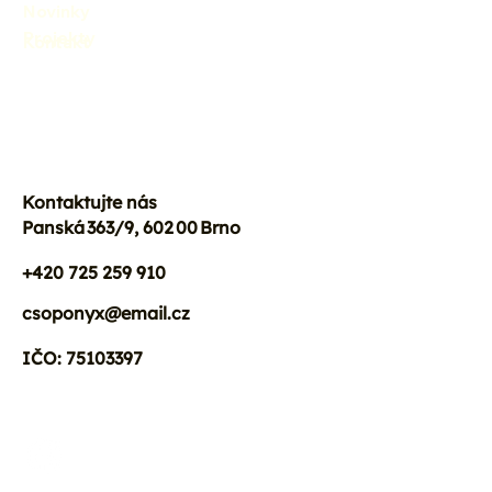
Novinky
Projekty
Kontakt
Kontaktujte nás
Panská 363/9, 602 00 Brno
+420 725 259 910
csoponyx@email.cz
IČO: 75103397