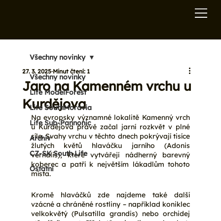
Všechny novinky
27. 3. 2025
Minut čtení: 1
Všechny novinky
Jaro na Kamenném vrchu u
Life ModelForest
Kurdějova
Life SouthMoravia
Na evropsky významné lokalitě Kamenný vrch 
Life Sub-Pannonic
u Kurdějova právě začal jarní rozkvět v plné 
síle. Svahy vrchu v těchto dnech pokrývají tisíce 
Archiv
žlutých květů hlaváčku jarního (Adonis 
CZ-SK South Life
vernalis), které vytvářejí nádherný barevný 
koberec a patří k největším lákadlům tohoto 
Ostatní
místa.
Kromě hlaváčků zde najdeme také další 
vzácné a chráněné rostliny – například koniklec 
velkokvětý (Pulsatilla grandis) nebo orchidej 