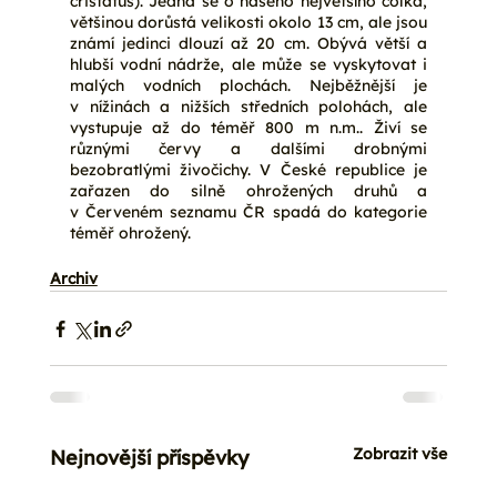
cristatus). Jedná se o našeho největšího čolka, 
většinou dorůstá velikosti okolo 13 cm, ale jsou 
známí jedinci dlouzí až 20 cm. Obývá větší a 
hlubší vodní nádrže, ale může se vyskytovat i 
malých vodních plochách. Nejběžnější je 
v nížinách a nižších středních polohách, ale 
vystupuje až do téměř 800 m n.m.. Živí se 
různými červy a dalšími drobnými 
bezobratlými živočichy. V České republice je 
zařazen do silně ohrožených druhů a 
v Červeném seznamu ČR spadá do kategorie 
téměř ohrožený.
Archiv
Zobrazit vše
Nejnovější příspěvky