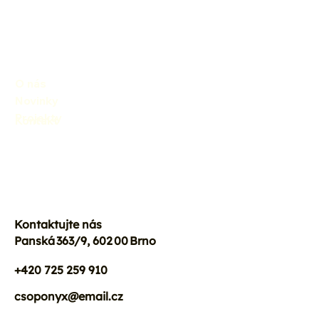
O nás
Novinky
Bee Tagg kódy na naučné stezce a
Projekty
Kontakt
infopanelech
Kontaktujte nás
Panská 363/9, 602 00 Brno
+420 725 259 910
csoponyx@email.cz