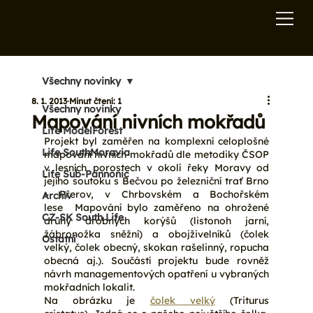
Všechny novinky
8. 1. 2013
Minut čtení: 1
Všechny novinky
Mapování nivních mokřadů
Life ModelForest
Projekt byl zaměřen na komplexní celoplošné 
Life SouthMoravia
mapování nivních mokřadů dle metodiky ČSOP 
v lesních porostech v okolí řeky Moravy od 
Life Sub-Pannonic
jejího soutoku s Bečvou po železniční trať Brno 
– Přerov, v Chrbovském a Bochořském 
Archiv
lese  Mapování bylo zaměřeno na ohrožené 
CZ-SK South Life
druhy drobných korýšů (listonoh jarní, 
žábronožka sněžní) a obojživelníků (čolek 
Ostatní
velký, čolek obecný, skokan rašelinný, ropucha 
obecná aj.). Součástí projektu bude rovněž 
návrh managementových opatření u vybraných 
mokřadních lokalit.
Na obrázku je 
čolek velký
 (Triturus 