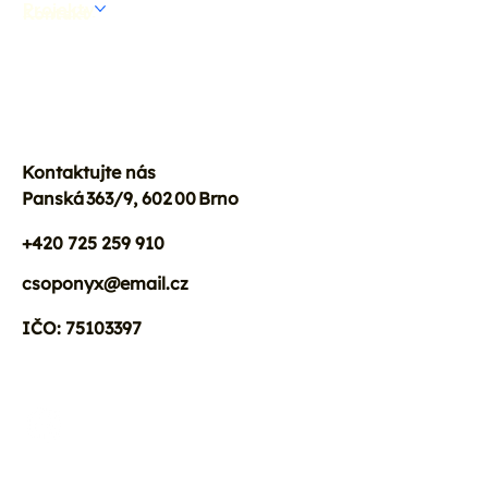
Projekty
Kontakt
Kontaktujte nás
Panská 363/9, 602 00 Brno
+420 725 259 910
csoponyx@email.cz
IČO: 75103397