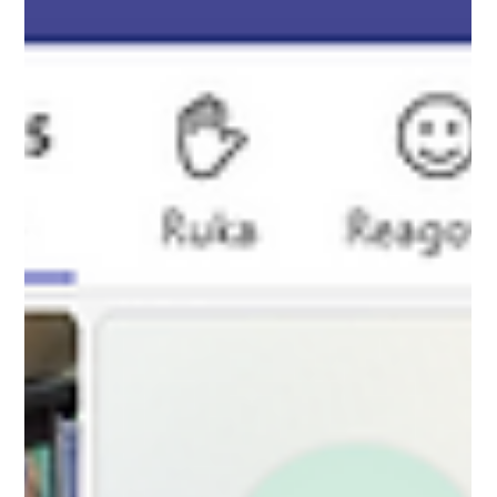
mezinárodního projektu LIFE Model Forest a zábavnou
formou přibližuje dětem i dospělým, proč je důležité
chránit lesy, vodu v krajině i vzácné druhy rostlin a
živočichů. Ještě tentýž den soubor představení odehrál
také pro žáky 1. základní školy Smetanova ve Vimperku.
Autorská pohádka vychází z oblíbených Krkonošských
poháde