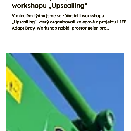
1. 6.
Minut čtení: 1
Life ModelForest
V minulém týdnu jsme se zúčastnili
workshopu „Upscalling“
V minulém týdnu jsme se zúčastnili workshopu
„Upscalling“, který organizovali kolegové z projektu LIFE
Adapt Brdy. Workshop nabídl prostor nejen pro
představení aktuálních aktivit a výsledků jednotlivých
projektů, ale také pro sdílení praktických zkušeností z