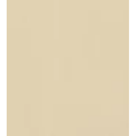
28. 5.
Minut čtení: 1
Life ModelForest
Máme nového parťáka do terénu!
Pomáhat bude při péči o krajinu, louky, mokřady i další
místa, která potřebují pravidelnou údržbu a naši péči. Díky
němu zvládneme být zase o něco efektivnější a šetrnější k
přírodě kolem nás. U nás bude opravdu v dobrých rukou.