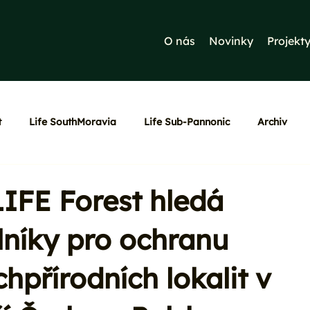
O nás
Novinky
Projekt
t
Life SouthMoravia
Life Sub-Pannonic
Archiv
LIFE Forest hledá
níky pro ochranu
chpřírodních lokalit v