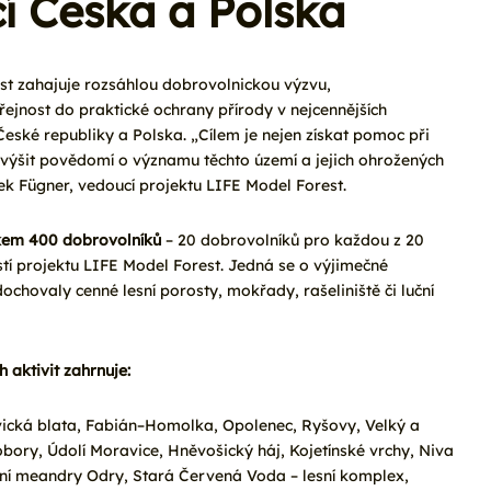
čí Česka a Polska
st zahajuje rozsáhlou dobrovolnickou výzvu,
veřejnost do praktické ochrany přírody v nejcennějších
 České republiky a Polska. „Cílem je nejen získat pomoc při
 zvýšit povědomí o významu těchto území a jejich ohrožených
k Fügner, vedoucí projektu LIFE Model Forest.
lkem 400 dobrovolníků
 – 20 dobrovolníků pro každou z 20
ástí projektu LIFE Model Forest. Jedná se o výjimečné
dochovaly cenné lesní porosty, mokřady, rašeliniště či luční
 aktivit zahrnuje:
ická blata, Fabián–Homolka, Opolenec, Ryšovy, Velký a
ory, Údolí Moravice, Hněvošický háj, Kojetínské vrchy, Niva
ční meandry Odry, Stará Červená Voda – lesní komplex,