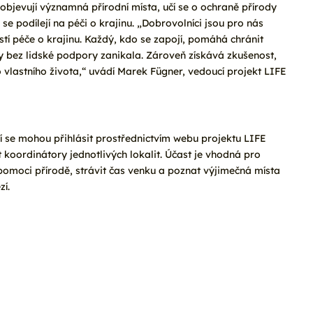
 objevují významná přírodní místa, učí se o ochraně přírody
se podílejí na péči o krajinu. „Dobrovolníci jsou pro nás
tí péče o krajinu. Každý, kdo se zapojí, pomáhá chránit
by bez lidské podpory zanikala. Zároveň získává zkušenost,
 vlastního života,“ uvádí Marek Fügner, vedoucí projekt LIFE
í se mohou přihlásit prostřednictvím webu projektu LIFE
koordinátory jednotlivých lokalit. Účast je vhodná pro
 pomoci přírodě, strávit čas venku a poznat výjimečná místa
í.