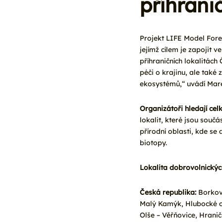
příhrani
Projekt LIFE Model Fore
jejímž cílem je zapojit 
příhraničních lokalitách
péči o krajinu, ale také
ekosystémů,“ uvádí Mare
Organizátoři hledají ce
lokalit, které jsou souč
přírodní oblasti, kde se 
biotopy.
Lokalita dobrovolnických
Česká republika:
 Borkov
Malý Kamýk, Hlubocké ob
Olše – Věřňovice, Hrani