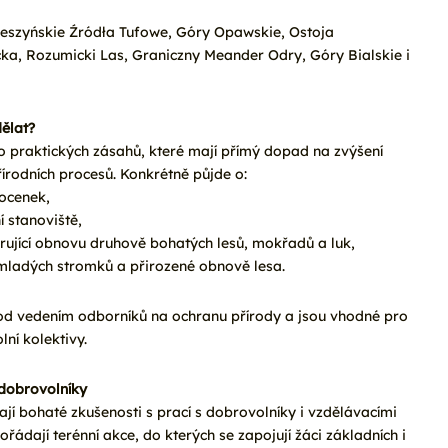
Cieszyńskie Źródła Tufowe, Góry Opawskie, Ostoja
a, Rozumicki Las, Graniczny Meander Odry, Góry Bialskie i
ělat?
do praktických zásahů, které mají přímý dopad na zvýšení
írodních procesů. Konkrétně půjde o:
ocenek,
í stanoviště,
rující obnovu druhově bohatých lesů, mokřadů a luk,
mladých stromků a přirozené obnově lesa.
 pod vedením odborníků na ochranu přírody a jsou vhodné pro
lní kolektivy.
 dobrovolníky
jí bohaté zkušenosti s prací s dobrovolníky i vzdělávacími
ořádají terénní akce, do kterých se zapojují žáci základních i