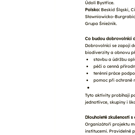
Údolí Bystřice.
Polsko: 
Beskid Śląski, 
Sławniowicko-Burgrabick
Grupa Śnieżnik.
Co budou dobrovolníci d
Dobrovolníci se zapojí 
biodiverzity a obnovu př
stavbu a údržbu opl
péči o cenná přírodn
terénní práce podpo
pomoc při ochraně 
Tyto aktivity probíhají
jednotlivce, skupiny i ško
Dlouholeté zkušenosti s
Organizátoři projektu ma
institucemi. Pravidelně p