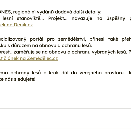
NES, regionální vydání) dodává další detaily:
esní stanoviště... Projekt... navazuje na úspěšný 
nek na 
Deník.cz
cializovaný portál pro zemědělství, přinesl také přeh
lsku s důrazem na obnovu a ochranu lesů:
orest… zaměřuje se na obnovu a ochranu vybraných lesů. P
st článek na 
Zemědělec.cz
ma ochrany lesů o krok dál do veřejného prostoru. 
e nás sledujete!