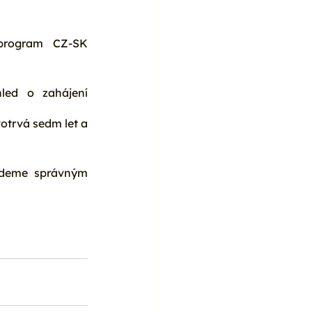
program CZ-SK 
led o zahájení 
otrvá sedm let a 
Jdeme správným 