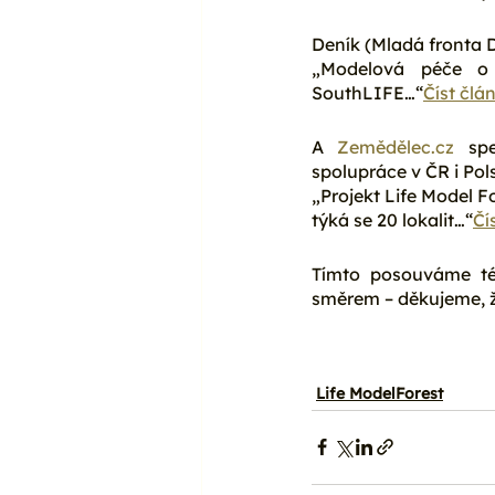
Deník (Mladá fronta D
„Modelová péče o l
SouthLIFE…“
Číst člá
A 
Zemědělec.cz
 spe
spolupráce v ČR i Po
„Projekt Life Model F
týká se 20 lokalit…“
Čí
Tímto posouváme té
směrem – děkujeme, ž
Life ModelForest