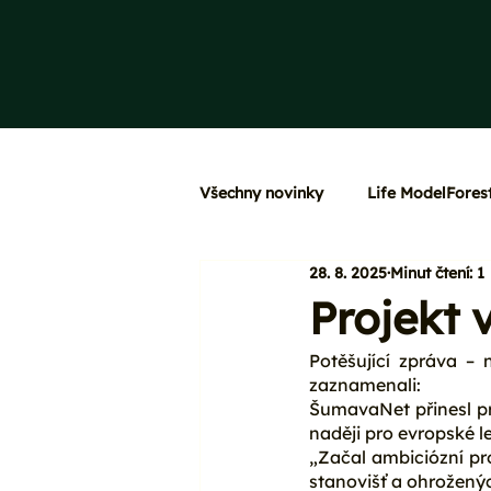
Všechny novinky
Life ModelFores
28. 8. 2025
Minut čtení: 1
Projekt 
Potěšující zpráva – 
zaznamenali:
ŠumavaNet přinesl pr
naději pro evropské l
„Začal ambiciózní pr
stanovišť a ohrožený