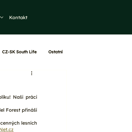
y
Kontakt
CZ-SK South Life
Ostatní
iku! Naši práci 
 Forest přináší 
cenných lesních 
et.cz