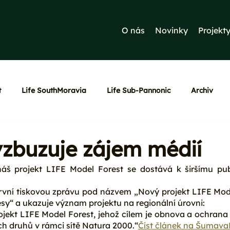
O nás
Novinky
Projekt
t
Life SouthMoravia
Life Sub-Pannonic
Archiv
vzbuzuje zájem médií
náš projekt LIFE Model Forest se dostává k širšímu publ
vní tiskovou zprávu pod názvem „Nový projekt LIFE Model
esy“ a ukazuje význam projektu na regionální úrovni:
ojekt LIFE Model Forest, jehož cílem je obnova a ochrana 
ch druhů v rámci sítě Natura 2000.“
Číst článek na 
ŠumavaN