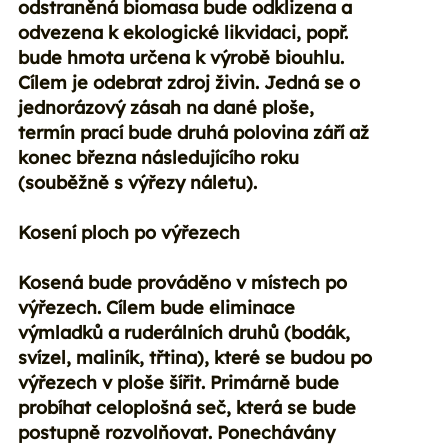
odstraněná biomasa bude odklizena a
odvezena k ekologické likvidaci, popř.
bude hmota určena k výrobě biouhlu.
Cílem je odebrat zdroj živin. Jedná se o
jednorázový zásah na dané ploše,
termín prací bude druhá polovina září až
konec března následujícího roku
(souběžně s výřezy náletu).
Kosení ploch po výřezech
Kosená bude prováděno v místech po
výřezech. Cílem bude eliminace
výmladků a ruderálních druhů (bodák,
svízel, maliník, třtina), které se budou po
výřezech v ploše šířit. Primárně bude
probíhat celoplošná seč, která se bude
postupně rozvolňovat. Ponechávány