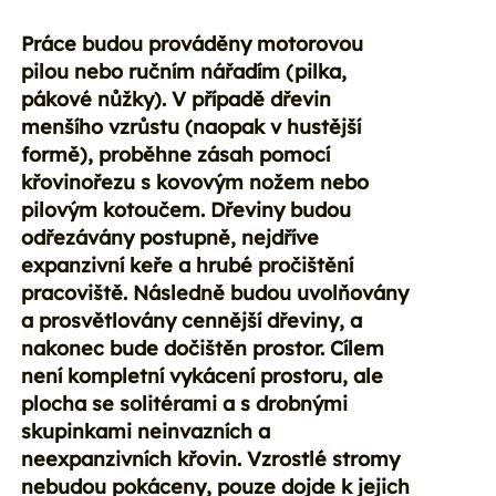
Práce budou prováděny motorovou
pilou nebo ručním nářadím (pilka,
pákové nůžky). V případě dřevin
menšího vzrůstu (naopak v hustější
formě), proběhne zásah pomocí
křovinořezu s kovovým nožem nebo
pilovým kotoučem. Dřeviny budou
odřezávány postupně, nejdříve
expanzivní keře a hrubé pročištění
pracoviště. Následně budou uvolňovány
a prosvětlovány cennější dřeviny, a
nakonec bude dočištěn prostor. Cílem
není kompletní vykácení prostoru, ale
plocha se solitérami a s drobnými
skupinkami neinvazních a
neexpanzivních křovin. Vzrostlé stromy
nebudou pokáceny, pouze dojde k jejich