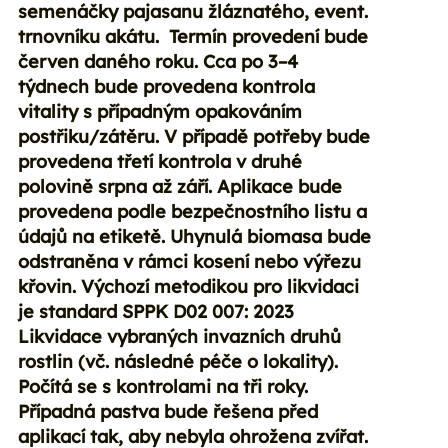
semenáčky pajasanu žláznatého, event.
trnovníku akátu. Termín provedení bude
červen daného roku. Cca po 3–4
týdnech bude provedena kontrola
vitality s případným opakováním
postřiku/zátěru. V případě potřeby bude
provedena třetí kontrola v druhé
polovině srpna až září. Aplikace bude
provedena podle bezpečnostního listu a
údajů na etiketě. Uhynulá biomasa bude
odstraněna v rámci kosení nebo výřezu
křovin. Výchozí metodikou pro likvidaci
je standard SPPK D02 007: 2023
Likvidace vybraných invazních druhů
rostlin (vč. následné péče o lokality).
Počítá se s kontrolami na tři roky.
Případná pastva bude řešena před
aplikací tak, aby nebyla ohrožena zvířat.