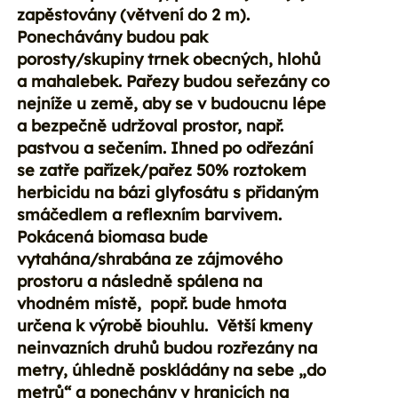
zapěstovány (větvení do 2 m).
Ponechávány budou pak
porosty/skupiny trnek obecných, hlohů
a mahalebek. Pařezy budou seřezány co
nejníže u země, aby se v budoucnu lépe
a bezpečně udržoval prostor, např.
pastvou a sečením. Ihned po odřezání
se zatře pařízek/pařez 50% roztokem
herbicidu na bázi glyfosátu s přidaným
smáčedlem a reflexním barvivem.
Pokácená biomasa bude
vytahána/shrabána ze zájmového
prostoru a následně spálena na
vhodném místě, popř. bude hmota
určena k výrobě biouhlu. Větší kmeny
neinvazních druhů budou rozřezány na
metry, úhledně poskládány na sebe „do
metrů“ a ponechány v hranicích na