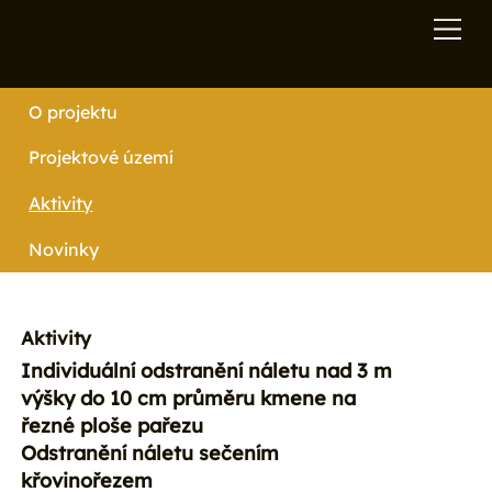
O projektu
Projektové území
Aktivity
Novinky
Aktivity
Individuální odstranění náletu nad 3 m
výšky do 10 cm průměru kmene na
řezné ploše pařezu
Odstranění náletu sečením
křovinořezem