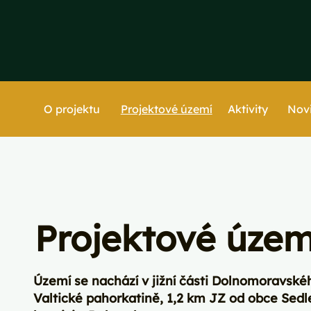
Projektové území
Nov
O projektu
Projektové územ
Území se nachází v jižní části Dolnomoravské
Valtické pahorkatině, 1,2 km JZ od obce Sedlec