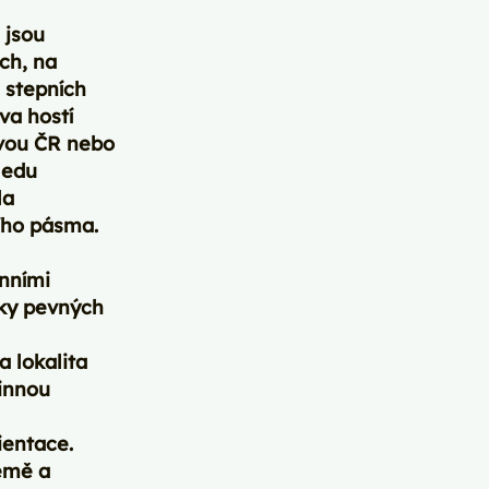
 jsou
ch, na
 stepních
va hostí
ivou ČR nebo
ledu
la
ího pásma.
enními
ožky pevných
 lokalita
žinnou
rientace.
emě a