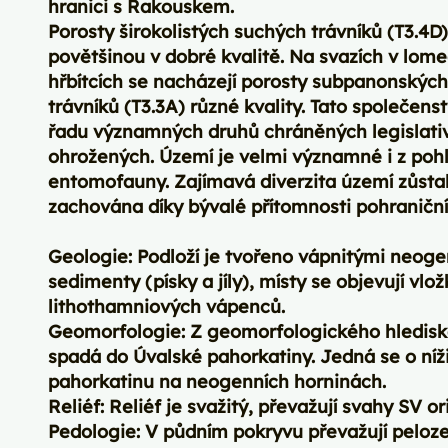
hranici s Rakouskem.
Porosty širokolistých suchých trávníků (T3.4D)
povětšinou v dobré kvalitě. Na svazích v lome
hřbítcích se nacházejí porosty subpanonských
trávníků (T3.3A) různé kvality. Tato společenst
řadu významných druhů chráněných legislat
ohrožených. Území je velmi významné i z poh
entomofauny. Zajímavá diverzita území zůsta
zachována díky bývalé přítomnosti pohraničn
Geologie: Podloží je tvořeno vápnitými neog
sedimenty (písky a jíly), místy se objevují vl
lithothamniových vápenců.
Geomorfologie: Z geomorfologického hlediska
spadá do Úvalské pahorkatiny. Jedná se o ní
pahorkatinu na neogenních horninách.
Reliéf: Reliéf je svažitý, převažují svahy SV o
Pedologie: V půdním pokryvu převažují peloz