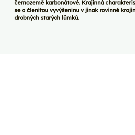
černozemě karbonátové. Krajinná charakteris
se o členitou vyvýšeninu v jinak rovinné kraji
drobných starých lůmků.