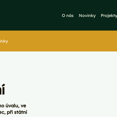
O nás
Novinky
Projekt
inky
í
ho úvalu, ve
, při státní