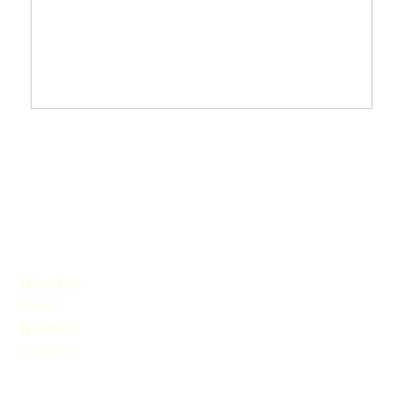
About us
News
Projects
Archiv
Contact