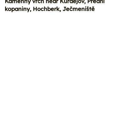
Kamenný vrch near Kurdějov, Přední
kopaniny, Hochberk, Ječmeniště