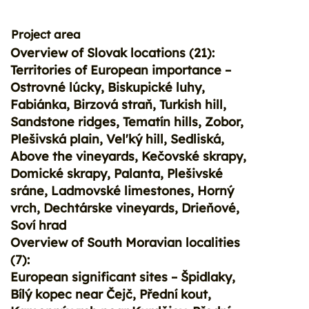
Project area
Overview of Slovak locations (21):
Download
Territories of European importance –
Ostrovné lúcky, Biskupické luhy,
Fabiánka, Birzová straň, Turkish hill,
Sandstone ridges, Tematín hills, Zobor,
Plešivská plain, Vel'ký hill, Sedliská,
Above the vineyards, Kečovské skrapy,
Domické skrapy, Palanta, Plešivské
sráne, Ladmovské limestones, Horný
vrch, Dechtárske vineyards, Drieňové,
Soví hrad
Overview of South Moravian localities
(7):
European significant sites – Špidlaky,
Bílý kopec near Čejč, Přední kout,