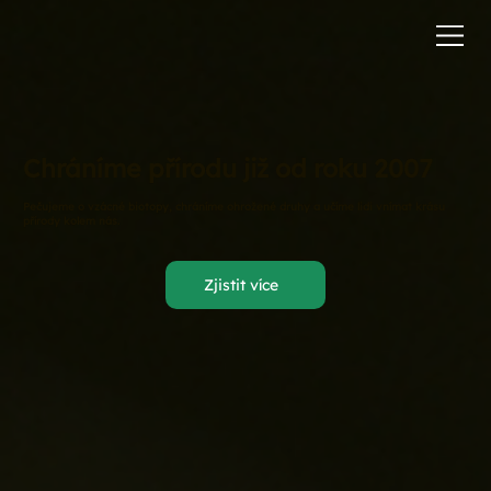
Chráníme přírodu již od roku 2007
Pečujeme o vzácné biotopy, chráníme ohrožené druhy a učíme lidi vnímat krásu
přírody kolem nás.
Zjistit více